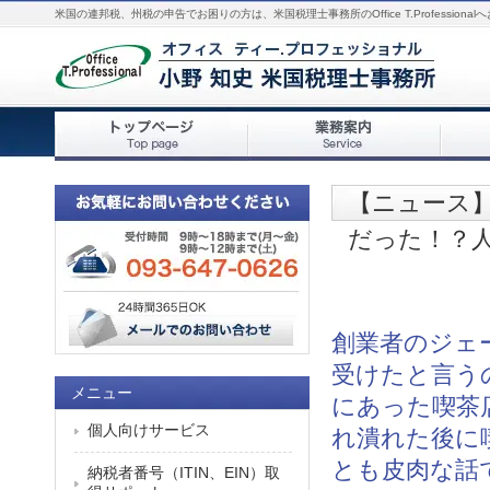
米国の連邦税、州税の申告でお困りの方は、米国税理士事務所のOffice T.Professiona
【ニュース】一
だった！？
創業者のジェ
受けたと言う
メニュー
にあった喫茶
個人向けサービス
れ潰れた後に
とも皮肉な話
納税者番号（ITIN、EIN）取