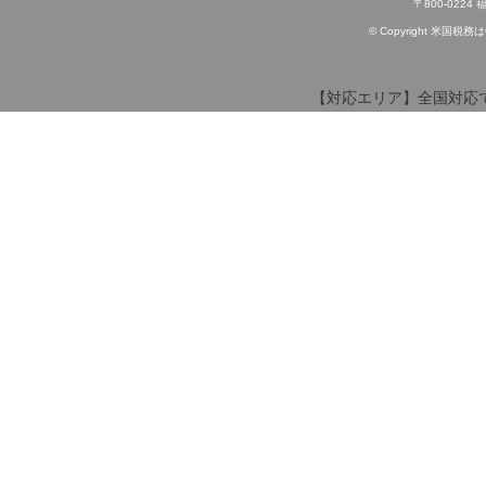
〒800-022
© Copyright 米国税務はOff
【対応エリア】全国対応