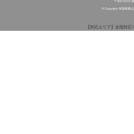
〒800-022
© Copyright 米国税務はOff
【対応エリア】全国対応