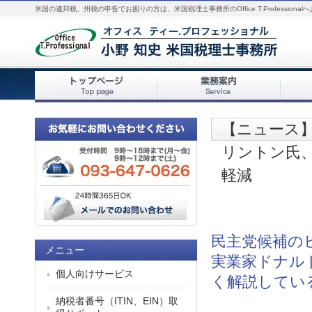
米国の連邦税、州税の申告でお困りの方は、米国税理士事務所のOffice T.Professiona
【ニュース
リントン氏
軽減
民主党候補の
メニュー
実業家ドナル
個人向けサービス
く解説してい
納税者番号（ITIN、EIN）取