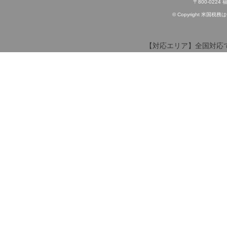
〒800-022
© Copyright 米国税務はOff
【対応エリア】全国対応